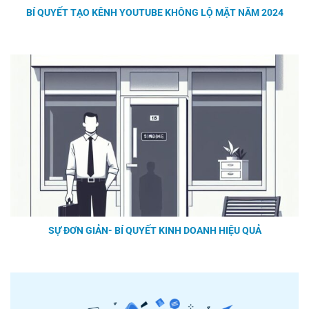
BÍ QUYẾT TẠO KÊNH YOUTUBE KHÔNG LỘ MẶT NĂM 2024
SỰ ĐƠN GIẢN- BÍ QUYẾT KINH DOANH HIỆU QUẢ