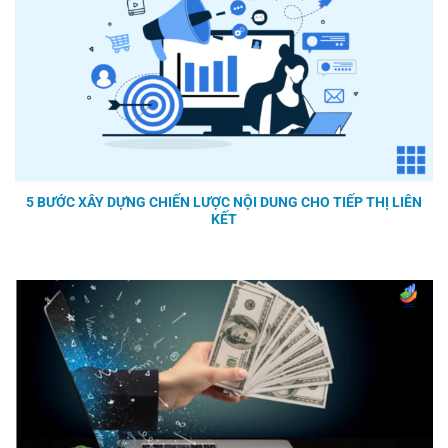
5 BƯỚC XÂY DỰNG CHIẾN LƯỢC NỘI DUNG CHO TIẾP THỊ LIÊN
KẾT