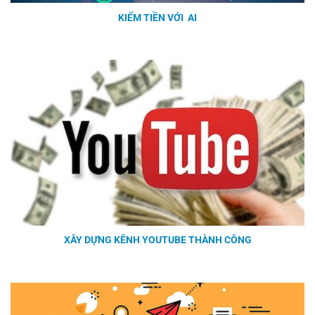
KIẾM TIỀN VỚI AI
XÂY DỰNG KÊNH YOUTUBE THÀNH CÔNG