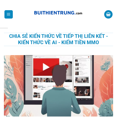
Bỏ
CHIA SẺ KIẾN THỨC VỀ MMO
qua
nội
dung
CHIA SẺ KIẾN THỨC VỀ TIẾP THỊ LIÊN KẾT -
KIẾN THỨC VỀ AI - KIẾM TIỀN MMO