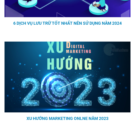
6 DỊCH VỤ LƯU TRỮ TỐT NHẤT NÊN SỬ DỤNG NĂM 2024
XU HƯỚNG MARKETING ONLNE NĂM 2023