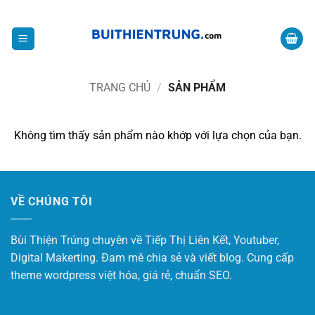
Bỏ
CHIA SẺ KIẾN THỨC VỀ MMO
qua
nội
dung
TRANG CHỦ
/
SẢN PHẨM
Không tìm thấy sản phẩm nào khớp với lựa chọn của bạn.
VỀ CHÚNG TÔI
Bùi Thiện Trúng chuyên về Tiếp Thị Liên Kết, Youtuber,
Digital Makerting. Đam mê chia sẻ và viết blog. Cung cấp
theme wordpress việt hóa, giá rẻ, chuẩn SEO.