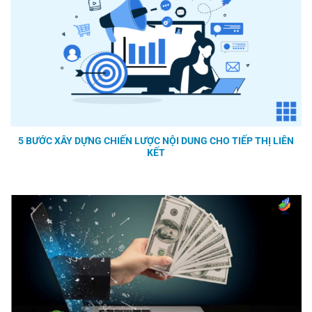
5 BƯỚC XÂY DỰNG CHIẾN LƯỢC NỘI DUNG CHO TIẾP THỊ LIÊN
KẾT