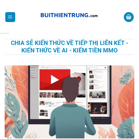
Bỏ
CHIA SẺ KIẾN THỨC VỀ MMO
qua
nội
dung
CHIA SẺ KIẾN THỨC VỀ TIẾP THỊ LIÊN KẾT -
KIẾN THỨC VỀ AI - KIẾM TIỀN MMO