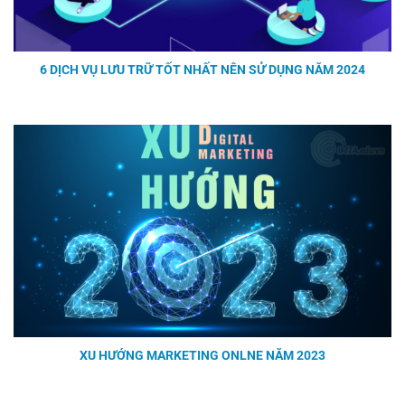
6 DỊCH VỤ LƯU TRỮ TỐT NHẤT NÊN SỬ DỤNG NĂM 2024
XU HƯỚNG MARKETING ONLNE NĂM 2023