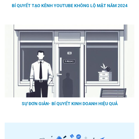
BÍ QUYẾT TẠO KÊNH YOUTUBE KHÔNG LỘ MẶT NĂM 2024
SỰ ĐƠN GIẢN- BÍ QUYẾT KINH DOANH HIỆU QUẢ