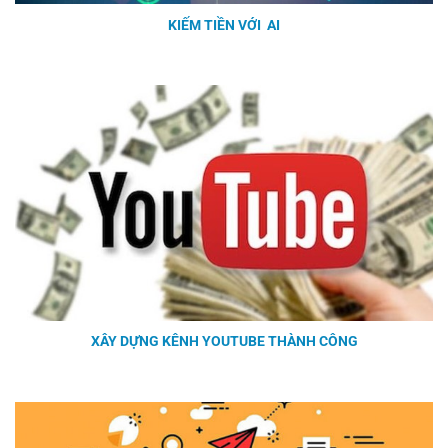
KIẾM TIỀN VỚI AI
XÂY DỰNG KÊNH YOUTUBE THÀNH CÔNG