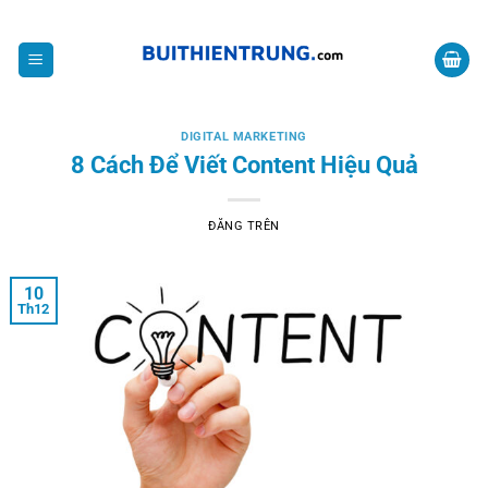
Bỏ
CHIA SẺ KIẾN THỨC VỀ MMO
qua
nội
dung
DIGITAL MARKETING
8 Cách Để Viết Content Hiệu Quả
ĐĂNG TRÊN
10
Th12