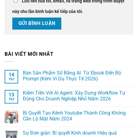
Lưu tên của tôi, email, và trang web trong trình duyệt
này cho lần bình luận kế tiếp của tôi.
BÀI VIẾT MỚI NHẤT
Bán Sản Phẩm Số Bằng AI: Từ Ebook Đến Bộ
14
Prompt (Kèm Ví Dụ Thực Tế 2026)
Th7
Không
có
Kiếm Tiền Với AI Agent: Xây Dựng Workflow Tự
bình
13
luận
Động Cho Doanh Nghiệp Nhỏ Năm 2026
Th7
ở
Bán
Không
Sản
có
Bí Quyết Tạo Kênh Youtube Thành Công Không
Phẩm
bình
Số
luận
Cần Lộ Mặt Năm 2024
Bằng
ở
AI:
Kiếm
Không
Từ
Tiền
có
Sự Đơn giản: Bí quyết Kinh doanh Hiệu quả
Ebook
Với
bình
Đến
AI
luận