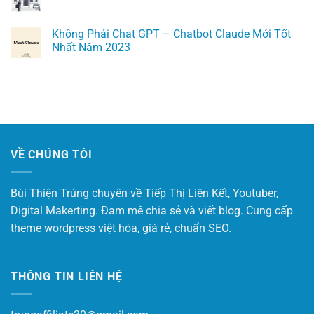
Không
Bộ
Agent:
ở
có
Prompt
Xây
Bí
bình
(Kèm
Dựng
Quyết
luận
Không Phải Chat GPT – Chatbot Claude Mới Tốt
Ví
Workflow
Tạo
ở
Dụ
Tự
Kênh
Nhất Năm 2023
Sự
Thực
Động
Youtube
Đơn
Tế
Cho
Thành
Không
giản:
2026)
Doanh
Công
có
Bí
Nghiệp
Không
bình
quyết
Nhỏ
Cần
luận
Kinh
Năm
Lộ
ở
doanh
2026
Mặt
Không
Hiệu
Năm
Phải
quả
2024
Chat
GPT
–
VỀ CHÚNG TÔI
Chatbot
Claude
Mới
Tốt
Nhất
Bùi Thiện Trúng chuyên về Tiếp Thị Liên Kết, Youtuber,
Năm
2023
Digital Makerting. Đam mê chia sẻ và viết blog. Cung cấp
theme wordpress việt hóa, giá rẻ, chuẩn SEO.
THÔNG TIN LIÊN HỆ