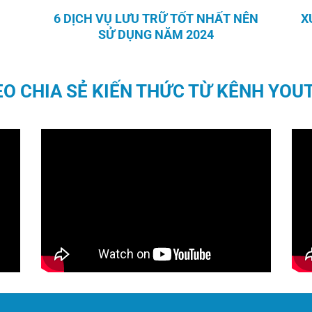
6 DỊCH VỤ LƯU TRỮ TỐT NHẤT NÊN
X
SỬ DỤNG NĂM 2024
EO CHIA SẺ KIẾN THỨC TỪ KÊNH YOU