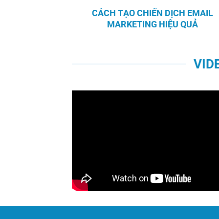
CÁCH TẠO CHIẾN DỊCH EMAIL
MARKETING HIỆU QUẢ
VID