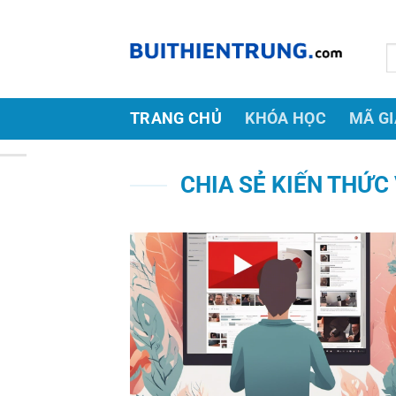
Bỏ
CHIA SẺ KIẾN THỨC VỀ MMO
qua
T
nội
ki
dung
TRANG CHỦ
KHÓA HỌC
MÃ GI
CHIA SẺ KIẾN THỨC 