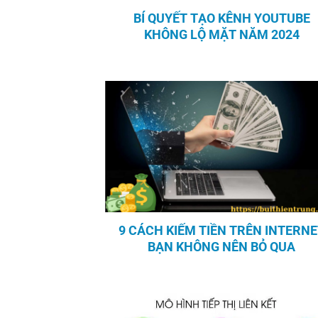
BÍ QUYẾT TẠO KÊNH YOUTUBE
KHÔNG LỘ MẶT NĂM 2024
9 CÁCH KIẾM TIỀN TRÊN INTERNE
BẠN KHÔNG NÊN BỎ QUA